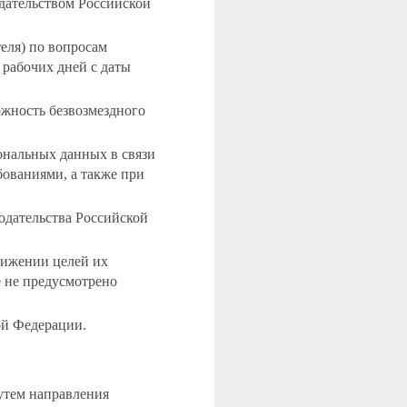
дательством Российской
еля) по вопросам
 рабочих дней с даты
ожность безвозмездного
нальных данных в связи
бованиями, а также при
одательства Российской
тижении целей их
е не предусмотрено
ой Федерации.
утем направления