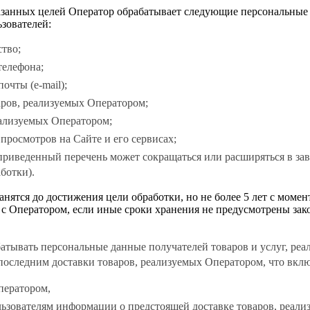
занных целей Оператор обрабатывает следующие персональные
зователей:
ство;
телефона;
очты (e-mail);
аров, реализуемых Оператором;
еализуемых Оператором;
 просмотров на Сайте и его сервисах;
приведенный перечень может сокращаться или расширяться в за
ботки).
нятся до достижения цели обработки, но не более 5 лет с момен
 с Оператором, если иные сроки хранения не предусмотрены зак
абатывать персональные данные получателей товаров и услуг, ре
последним доставки товаров, реализуемых Оператором, что включ
ператором,
льзователям информации о предстоящей доставке товаров, реал