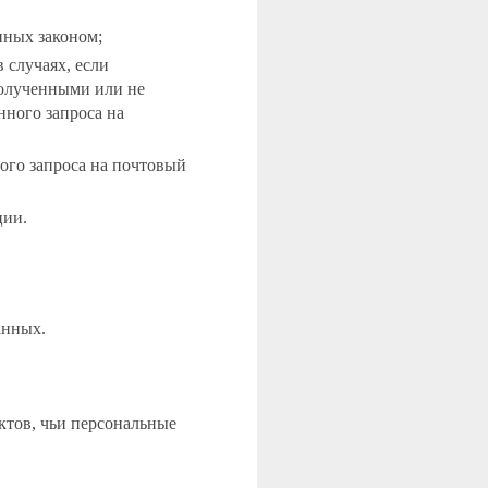
нных законом;
 случаях, если
полученными или не
нного запроса на
ого запроса на почтовый
ции.
анных.
ктов, чьи персональные