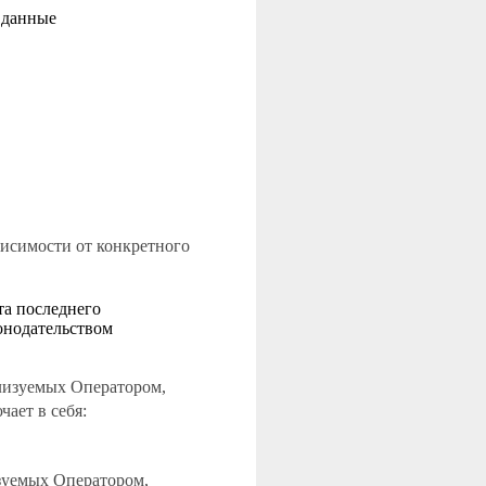
 данные
висимости от конкретного
та последнего
онодательством
ализуемых Оператором,
ает в себя:
изуемых Оператором,