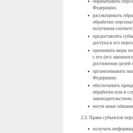
обрабатывать перс
Федерации;
рассматривать обра
обработки персонал
получения соответс
предоставлять субъ
доступа к его пер
принимать меры по
с его (его законно
достижении целей 
организовывать защ
Федерации;
обеспечивать прек
обработки или в сл
законодательством;
нести иные обязанн
2.3. Права субъектов пе
получать информац