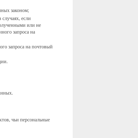
нных законом;
 случаях, если
полученными или не
нного запроса на
ого запроса на почтовый
ции.
анных.
ктов, чьи персональные