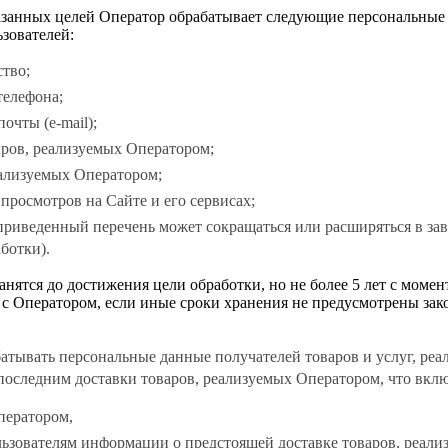
занных целей Оператор обрабатывает следующие персональные
зователей:
ство;
телефона;
очты (e-mail);
аров, реализуемых Оператором;
еализуемых Оператором;
 просмотров на Сайте и его сервисах;
приведенный перечень может сокращаться или расширяться в за
ботки).
нятся до достижения цели обработки, но не более 5 лет с момен
 с Оператором, если иные сроки хранения не предусмотрены зак
абатывать персональные данные получателей товаров и услуг, ре
последним доставки товаров, реализуемых Оператором, что включ
ператором,
льзователям информации о предстоящей доставке товаров, реал