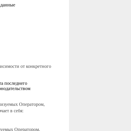
 данные
висимости от конкретного
та последнего
онодательством
ализуемых Оператором,
ает в себя:
изуемых Оператором,