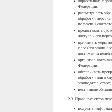
обрабатывать перс
Федерации;
рассматривать обра
обработки персонал
получения соответс
предоставлять субъ
доступа к его пер
принимать меры по
с его (его законно
достижении целей 
организовывать защ
Федерации;
обеспечивать прек
обработки или в сл
законодательством;
нести иные обязанн
2.3. Права субъектов пе
получать информац