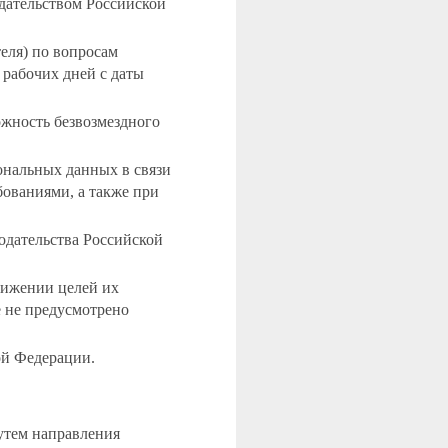
дательством Российской
еля) по вопросам
 рабочих дней с даты
ожность безвозмездного
нальных данных в связи
бованиями, а также при
одательства Российской
тижении целей их
е не предусмотрено
ой Федерации.
утем направления